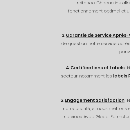
traitance.
Chaque installat
fonctionnement optimal et un
3
.
Garantie de Service Après-
de question, notre service aprè
pouv
4
.
Certifications et Labels
:
secteur, notamment les
labels 
5
.
Engagement Satisfaction
: 
notre priorité, et nous mettons
services. Avec Global Fermeture