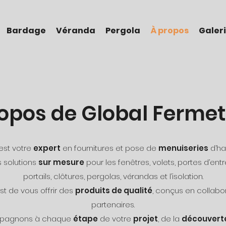
Bardage
Véranda
Pergola
À propos
Galer
opos de Global Ferme
est votre
expert
en fournitures et pose de
menuiseries
d’ha
 solutions
sur mesure
pour les fenêtres, volets, portes d’ent
portails, clôtures, pergolas, vérandas et l’isolation.
st de vous offrir des
produits de qualité
, conçus en collabo
partenaires.
pagnons à chaque
étape
de votre
projet
, de la
découvert