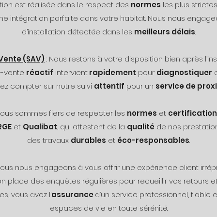
ion est réalisée dans le respect des
normes
les plus stricte
e intégration parfaite dans votre habitat. Nous nous engag
d’installation détectée dans les
meilleurs délais
.
Vente (SAV)
: Nous restons à votre disposition bien après l’i
s-vente
réactif
intervient
rapidement
pour
diagnostiquer
ez compter sur notre suivi
attentif
pour un
service de prox
 Nous sommes fiers de respecter les
normes
et
certificatio
RGE
et
Qualibat
, qui attestent de la
qualité
de nos prestatio
des travaux
durables
et
éco-responsables
.
Nous nous engageons à vous offrir une expérience client irré
 en place des enquêtes régulières pour recueillir vos retours 
s, vous avez l’
assurance
d’un service professionnel, fiable 
espaces de vie en toute sérénité.