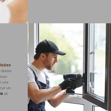
lisées
à durée
sous-
t vos
ur un
le
et