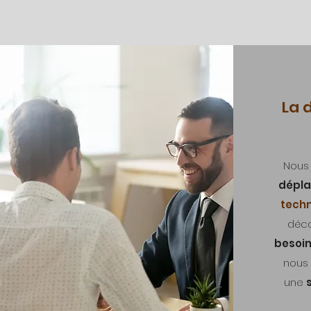
La 
Nous
dépla
techn
déco
besoi
nous
une