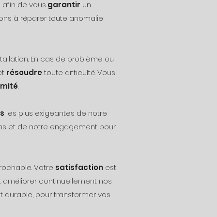
s afin de vous
garantir
un
eons à réparer toute anomalie
nstallation. En cas de problème ou
et
résoudre
toute difficulté. Vous
imité
.
ns
les plus exigeantes de notre
ns et de notre engagement pour
prochable. Votre
satisfaction
est
et améliorer continuellement nos
et durable, pour transformer vos