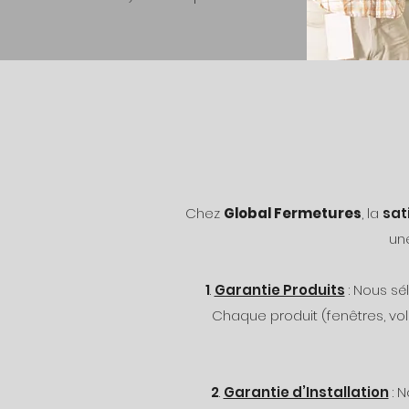
Chez
Global Fermetures
, la
sat
un
1
.
Garantie Produits
: Nous s
Chaque produit (fenêtres, vole
2
.
Garantie d’Installation
: 