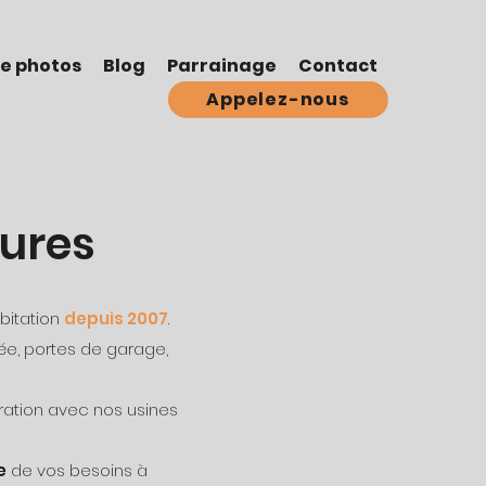
ie photos
Blog
Parrainage
Contact
Appelez-nous
tures
bitation
depuis 2007
.
rée, portes de garage,
ration avec nos usines
e
de vos besoins à