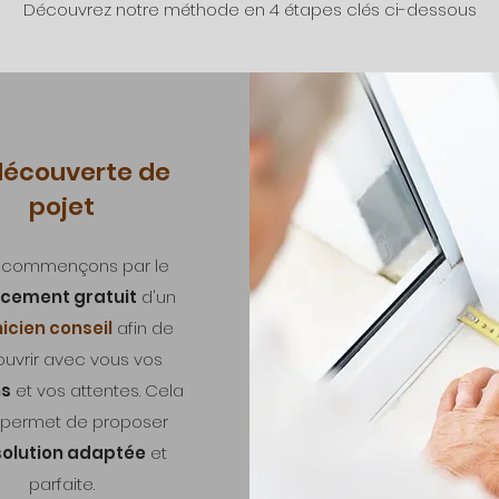
Découvrez notre méthode en 4 étapes clés ci-dessous
découverte de
pojet
 commençons par le
cement gratuit
d'un
icien conseil
afin de
uvrir avec vous vos
ns
et vos attentes. Cela
 permet de proposer
solution adaptée
et
parfaite.